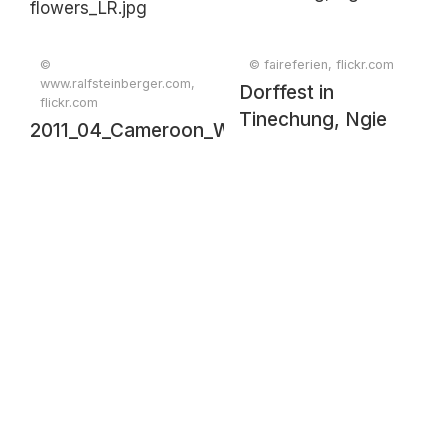
©
© faireferien, flickr.com
www.ralfsteinberger.com,
Dorffest in
flickr.com
Tinechung, Ngie
2011_04_Cameroon_WT_0080_Grass-
flowers_LR.jpg