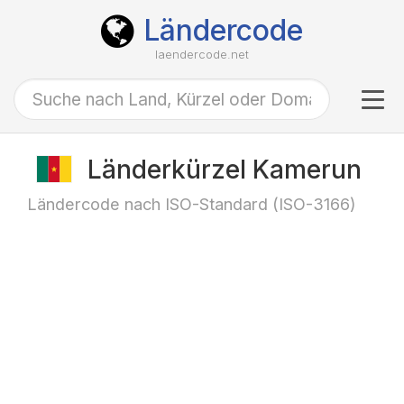
Ländercode
laendercode.net
Tog
navi
Länderkürzel Kamerun
Ländercode nach ISO-Standard (ISO-3166)