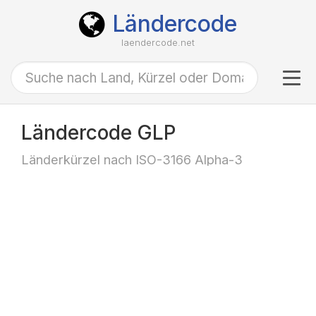
Ländercode
laendercode.net
Tog
navi
Ländercode GLP
Länderkürzel nach ISO-3166 Alpha-3