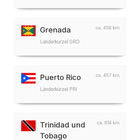
ca. 456 km
Grenada
Länderkürzel GRD
ca. 457 km
Puerto Rico
Länderkürzel PRI
ca. 614 km
Trinidad und
Tobago