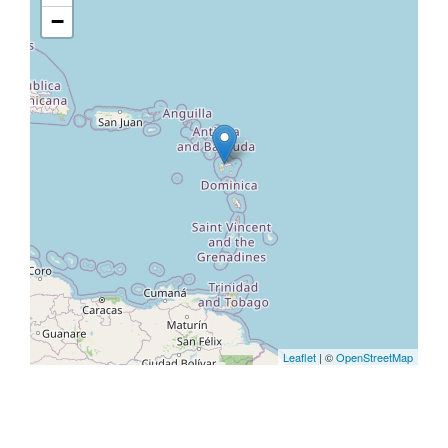
−
Leaflet
| ©
OpenStreetMap