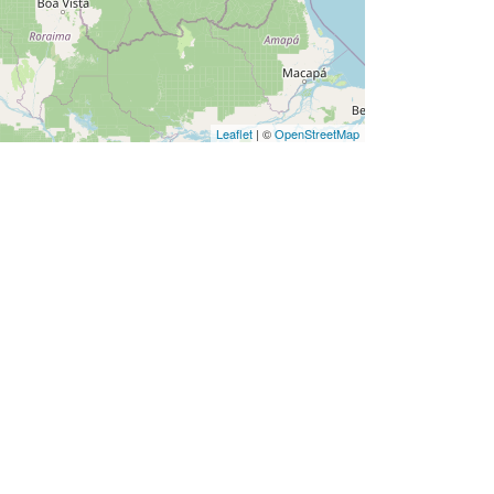
Leaflet
| ©
OpenStreetMap