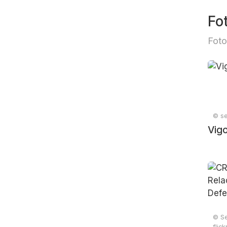
Fo
Foto
© se
Vig
© Se
flic