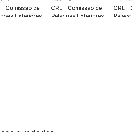
 - Comissão de
CRE - Comissão de
CRE - 
ções Exteriores
Relações Exteriores
Relaçõ
efesa Nacional
e Defesa Nacional
e Defe