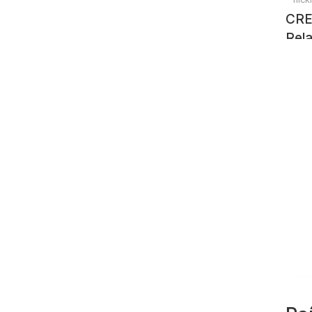
CRE
Rela
e D