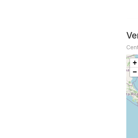
Ve
Cent
+
−