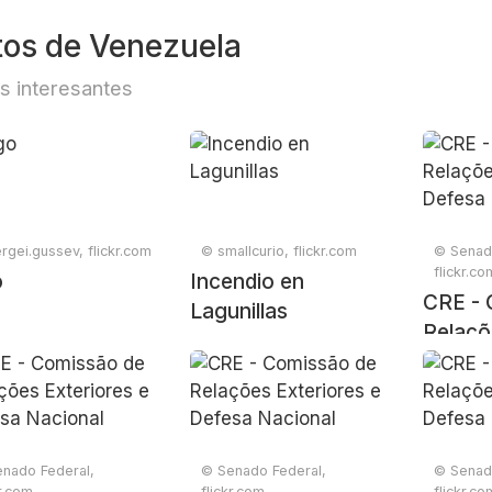
tos de Venezuela
s interesantes
rgei.gussev, flickr.com
© smallcurio, flickr.com
© Senad
flickr.co
o
Incendio en
CRE - 
Lagunillas
Relaçõ
e Defe
nado Federal,
© Senado Federal,
© Senad
kr.com
flickr.com
flickr.co