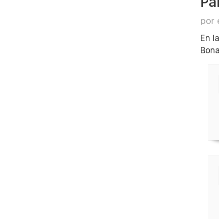
Pa
por 
En l
Bona