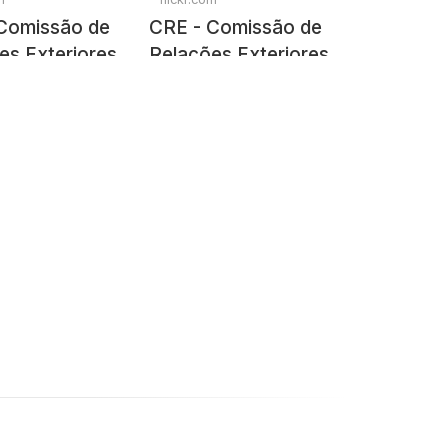
Comissão de
CRE - Comissão de
es Exteriores
Relações Exteriores
sa Nacional
e Defesa Nacional