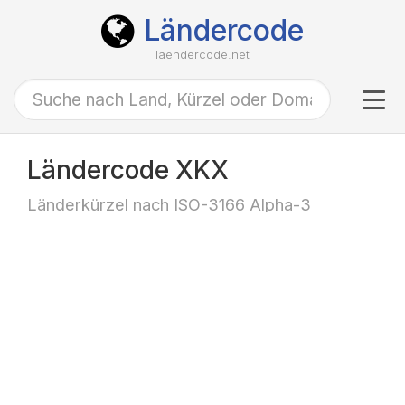
Ländercode
laendercode.net
Tog
navi
Ländercode XKX
Länderkürzel nach ISO-3166 Alpha-3