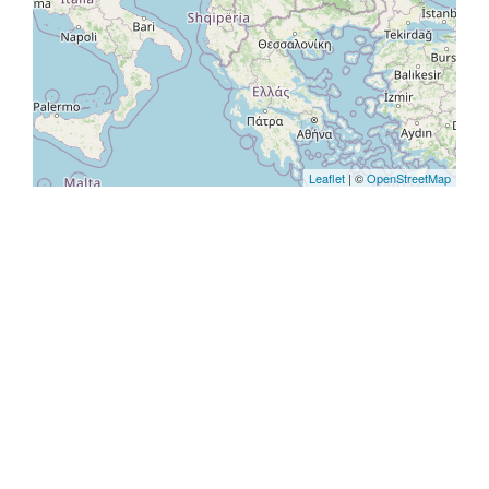
Leaflet
| ©
OpenStreetMap