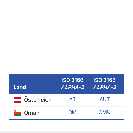
ISO 3166
ISO 3166
To
Land
ALPHA-2
ALPHA-3
D
Österreich
AT
AUT
Oman
OM
OMN