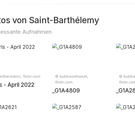
tos von Saint-Barthélemy
ressante Aufnahmen
intheredmc, flickr.com
© bubbaonthenet,
© bubba
flickr.com
flickr.co
s - April 2022
_G1A4809
_G1A2