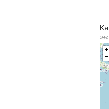
Ka
Geog
+
−