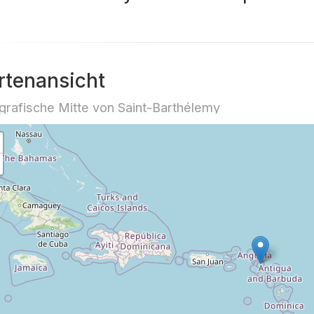
rtenansicht
rafische Mitte von Saint-Barthélemy