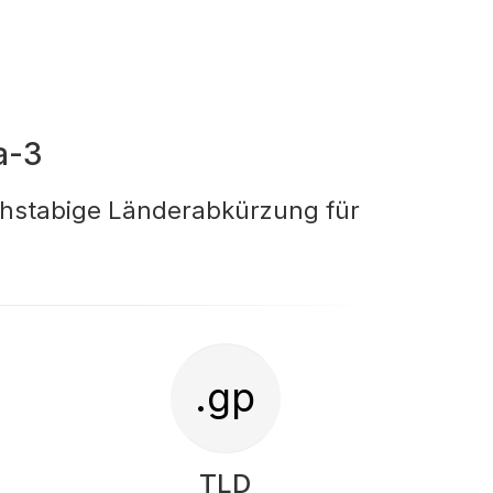
a-3
chstabige Länderabkürzung für
.gp
TLD