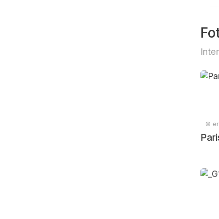
Fo
Inte
© er
Pari