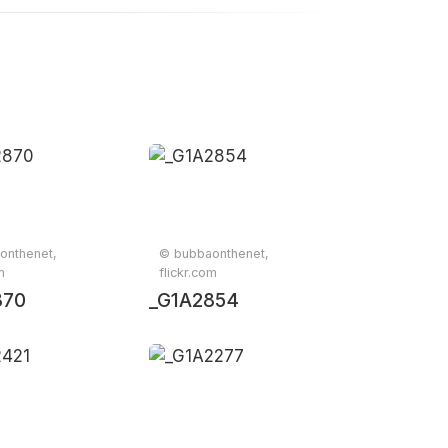
onthenet,
© bubbaonthenet,
m
flickr.com
870
_G1A2854