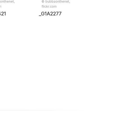
onthenet,
© bubbaonthenet,
m
flickr.com
421
_G1A2277