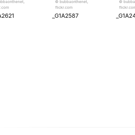
bbaonthenet,
© bubbaonthenet,
© bubba
kr.com
flickr.com
flickr.co
A2621
_G1A2587
_G1A2