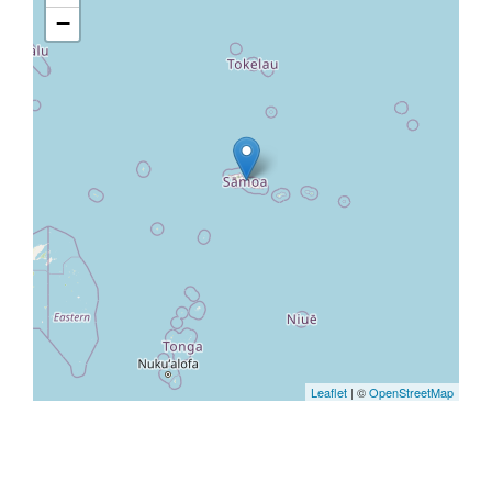
−
Leaflet
| ©
OpenStreetMap