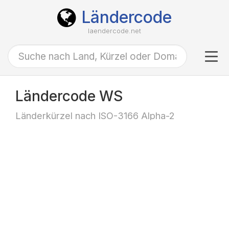
Ländercode
laendercode.net
Tog
navi
Ländercode WS
Länderkürzel nach ISO-3166 Alpha-2