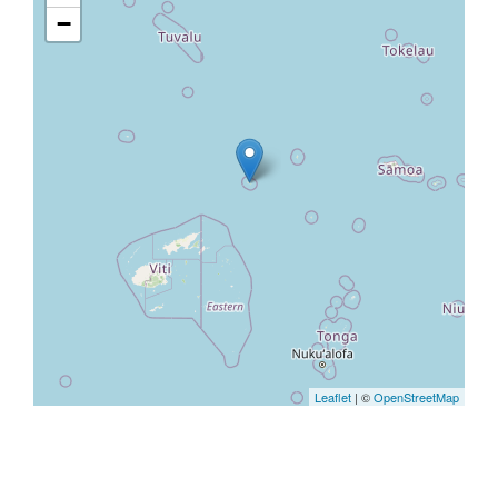
−
Leaflet
| ©
OpenStreetMap