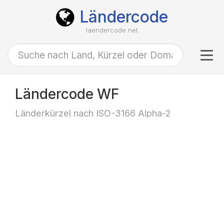
Ländercode
laendercode.net
Tog
navi
Ländercode WF
Länderkürzel nach ISO-3166 Alpha-2