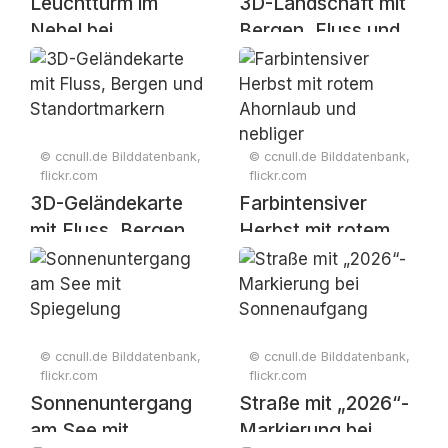
Leuchtturm im
3D-Landschaft mit
Nebel bei
Bergen, Fluss und
Sonnenaufgang
Standortmarkern
© ccnull.de Bilddatenbank,
© ccnull.de Bilddatenbank,
flickr.com
flickr.com
3D-Geländekarte
Farbintensiver
mit Fluss, Bergen
Herbst mit rotem
und
Ahornlaub und
Standortmarkern
nebliger
Berglandschaft
© ccnull.de Bilddatenbank,
© ccnull.de Bilddatenbank,
flickr.com
flickr.com
Sonnenuntergang
Straße mit „2026“-
am See mit
Markierung bei