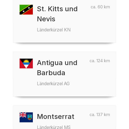
ca. 60 km
St. Kitts und
Nevis
Länderkürzel KN
ca. 124 km
Antigua und
Barbuda
Länderkürzel AG
ca. 137 km
Montserrat
Länderkürzel MS