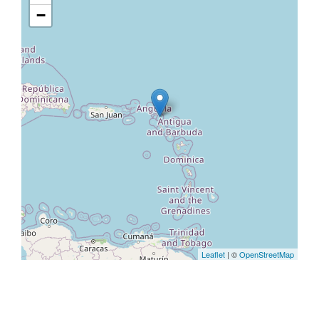
−
Leaflet
| ©
OpenStreetMap