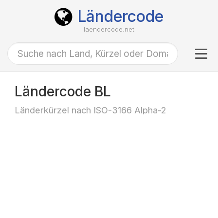
Ländercode
laendercode.net
Tog
navi
Ländercode BL
Länderkürzel nach ISO-3166 Alpha-2