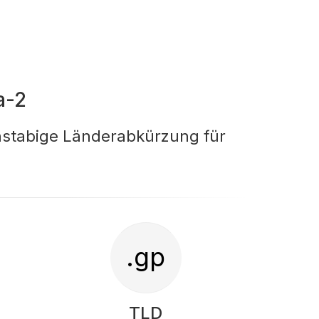
a-2
hstabige Länderabkürzung für
.gp
TLD