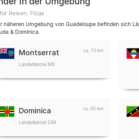
nder in der Umgebung
 für Reisen, Flüge
er näheren Umgebung von Guadeloupe befinden sich Län
uda & Dominica.
ca. 73 km
Montserrat
Länderkürzel MS
ca. 95 km
Dominica
Länderkürzel DM