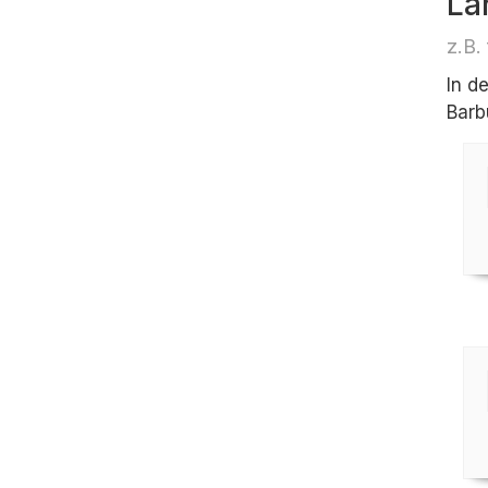
Lä
z.B.
In d
Barb