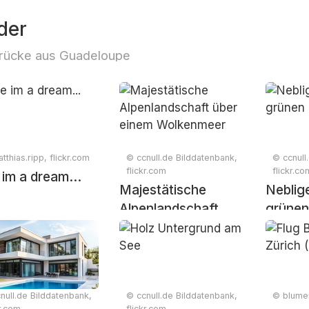
der
rücke aus Guadeloupe
tthias.ripp, flickr.com
© ccnull.de Bilddatenbank,
© ccnull
flickr.com
flickr.co
 im a dream...
Majestätische
Neblig
Alpenlandschaft
grünen
über einem
Wolkenmeer
null.de Bilddatenbank,
© ccnull.de Bilddatenbank,
© blumen
kr.com
flickr.com