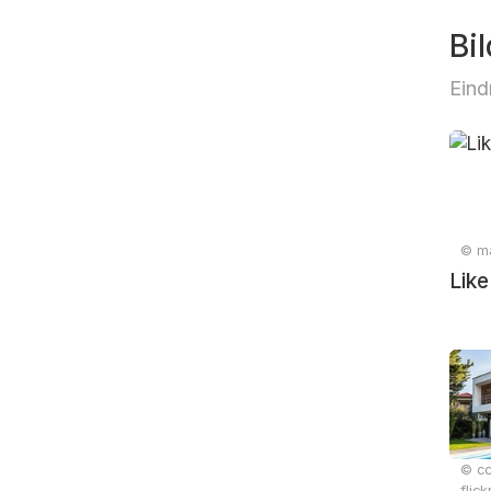
Bil
Eind
© ma
Like
© cc
flic