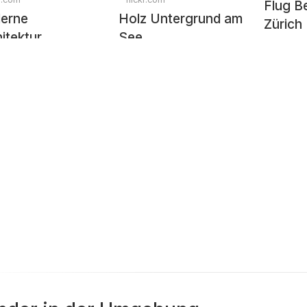
Flug Be
erne
Holz Untergrund am
Zürich
itektur
See