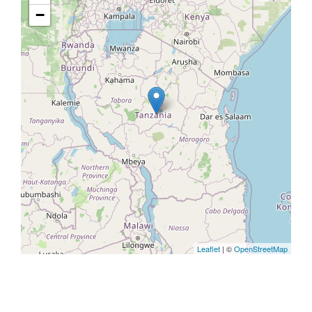
−
Leaflet
| ©
OpenStreetMap