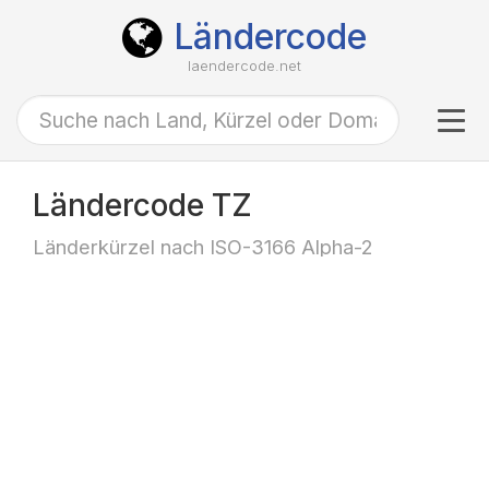
Ländercode
laendercode.net
Tog
navi
Ländercode TZ
Länderkürzel nach ISO-3166 Alpha-2