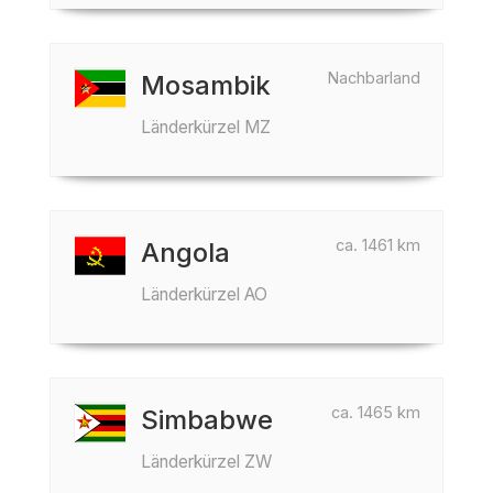
Nachbarland
Mosambik
Länderkürzel MZ
ca. 1461 km
Angola
Länderkürzel AO
ca. 1465 km
Simbabwe
Länderkürzel ZW