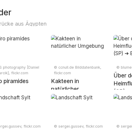
der
rücke aus Ägypten
S photography [Daniel
© ccnull.de Bilddatenbank,
© blumen
rcik], flickr.com
flickr.com
Über d
o piramides
Kakteen in
Heimfl
natürlicher
(SP) ➔ 
Umgebung
rgei.gussev, flickr.com
© sergei.gussev, flickr.com
© sergei