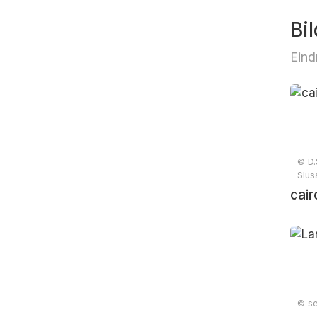
Bil
Eind
© D.
Slusa
cair
© se