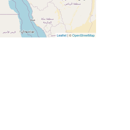
Leaflet
| ©
OpenStreetMap