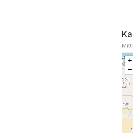
Ka
Mitt
+
−