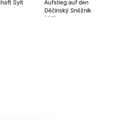
haft Sylt
Aufstieg auf den
Děčínský Sněžník
(CZ)