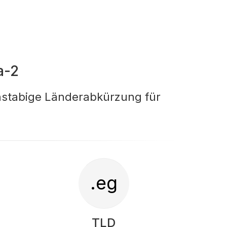
a-2
hstabige Länderabkürzung für
.eg
TLD