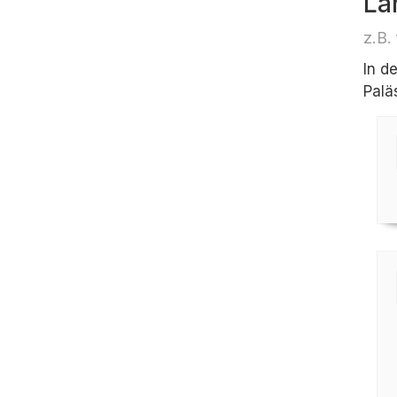
Lä
z.B.
In d
Palä