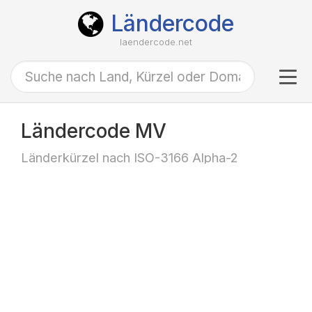
Ländercode
laendercode.net
Tog
navi
Ländercode MV
Länderkürzel nach ISO-3166 Alpha-2