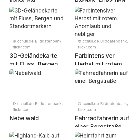
Nebel bei
Bergen, Fluss und
Sonnenaufgang
Standortmarkern
© ccnull.de Bilddatenbank,
© ccnull.de Bilddatenbank,
flickr.com
flickr.com
3D-Geländekarte
Farbintensiver
mit Fluss, Bergen
Herbst mit rotem
und
Ahornlaub und
Standortmarkern
nebliger
Berglandschaft
© ccnull.de Bilddatenbank,
© ccnull.de Bilddatenbank,
flickr.com
flickr.com
Nebelwald
Fahrradfahrerin auf
einer Bergstraße