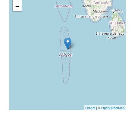
−
Leaflet
| ©
OpenStreetMap