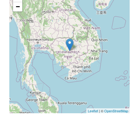
−
Leaflet
| ©
OpenStreetMap