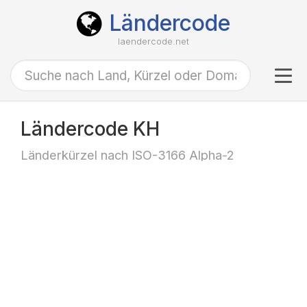
Ländercode
laendercode.net
Tog
navi
Ländercode KH
Länderkürzel nach ISO-3166 Alpha-2