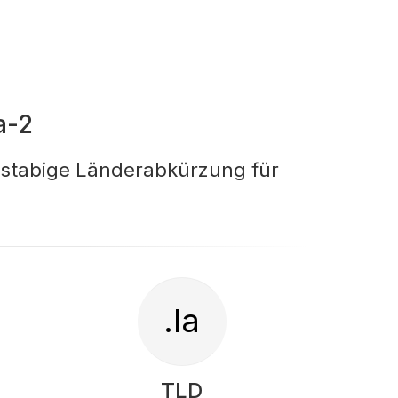
a-2
hstabige Länderabkürzung für
.la
TLD