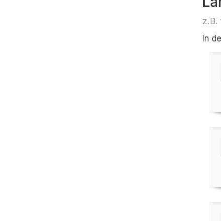
Lä
z.B.
In d