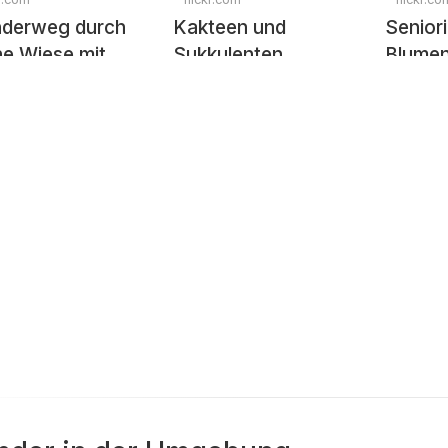
derweg durch
Kakteen und
Seniori
e Wiese mit
Sukkulenten
Blumen
men
Berge