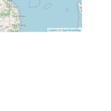
Leaflet
| ©
OpenStreetMap