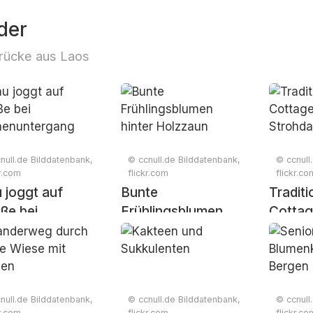
der
rücke aus Laos
null.de Bilddatenbank,
© ccnull.de Bilddatenbank,
© ccnull
kr.com
flickr.com
flickr.co
 joggt auf
Bunte
Traditi
ße bei
Frühlingsblumen
Cottag
nenuntergang
hinter Holzzaun
Strohd
null.de Bilddatenbank,
© ccnull.de Bilddatenbank,
© ccnull
kr.com
flickr.com
flickr.co