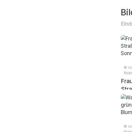
Bil
Eind
© cc
flic
Frau
Stra
Son
© cc
flic