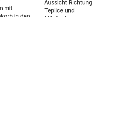
Aussicht Richtung
n mit
Teplice und
korb in den
Milešovka
n