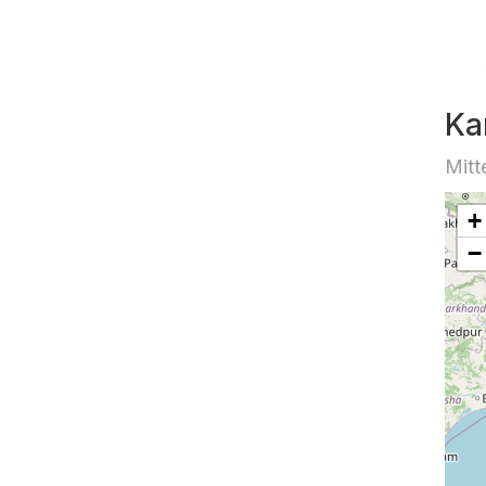
Ka
Mitt
+
−