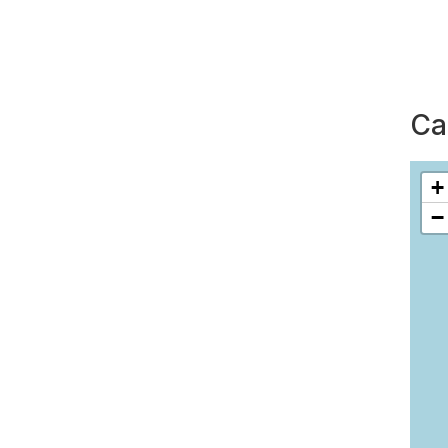
Ca
+
−