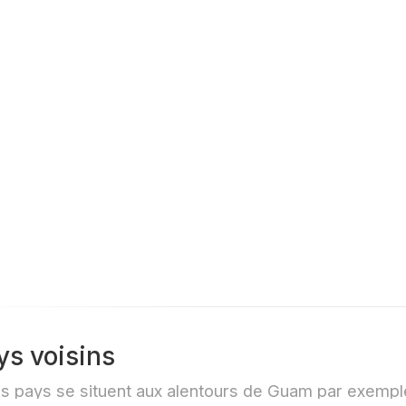
Thônes
du Pe
Claraf
ys voisins
s pays se situent aux alentours de Guam par exempl