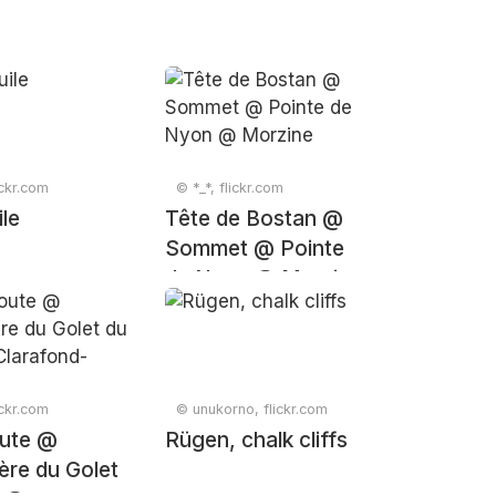
ickr.com
© *_*, flickr.com
ile
Tête de Bostan @
Sommet @ Pointe
de Nyon @ Morzine
ickr.com
© unukorno, flickr.com
ute @
Rügen, chalk cliffs
ère du Golet