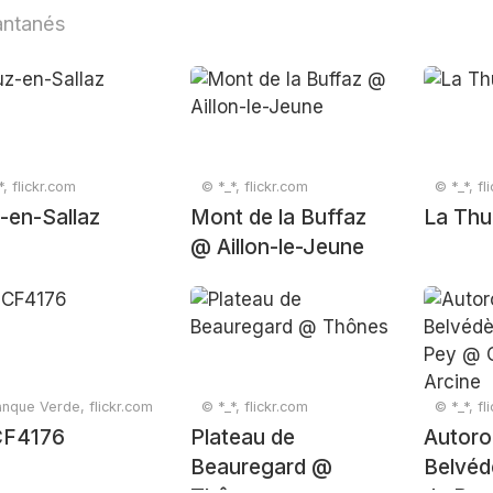
antanés
*, flickr.com
© *_*, flickr.com
© *_*, fl
-en-Sallaz
Mont de la Buffaz
La Thu
@ Aillon-le-Jeune
nque Verde, flickr.com
© *_*, flickr.com
© *_*, fl
F4176
Plateau de
Autoro
Beauregard @
Belvéd