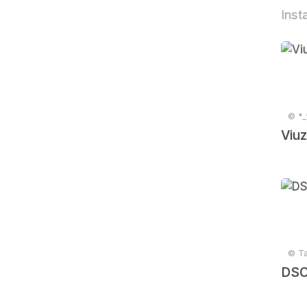
Inst
© *_
Viuz
© Ta
DSC