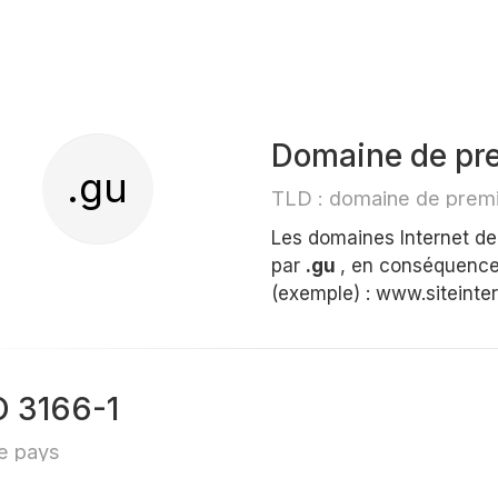
Domaine de pr
.gu
TLD : domaine de premi
Les domaines Internet d
par
.gu
, en conséquence 
(exemple) : www.siteinte
O 3166-1
e pays