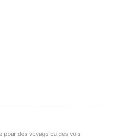
y @
ond-Arcine
e pour des voyage ou des vols