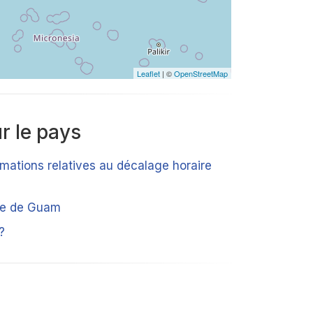
Leaflet
| ©
OpenStreetMap
r le pays
rmations relatives au décalage horaire
que de Guam
?