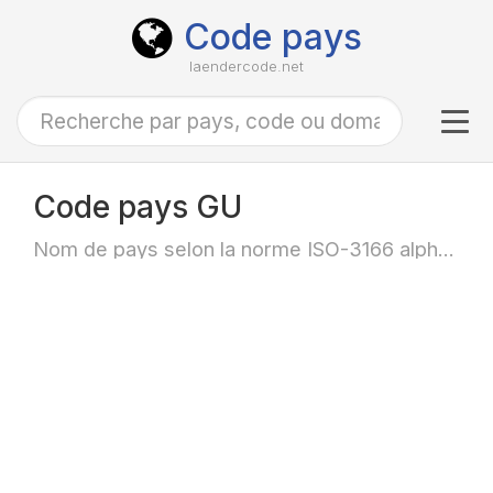
Code pays
laendercode.net
Tog
navi
Code pays GU
Nom de pays selon la norme ISO-3166 alpha-2