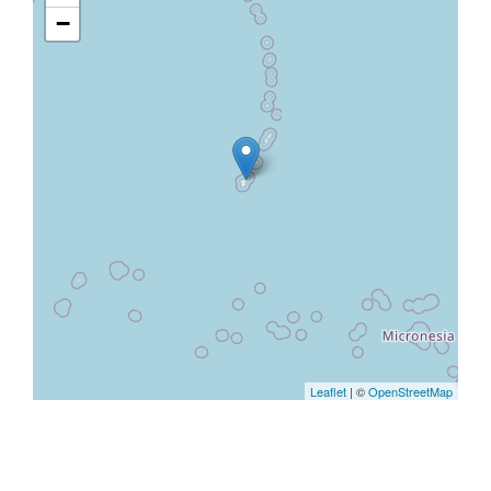
−
Leaflet
| ©
OpenStreetMap