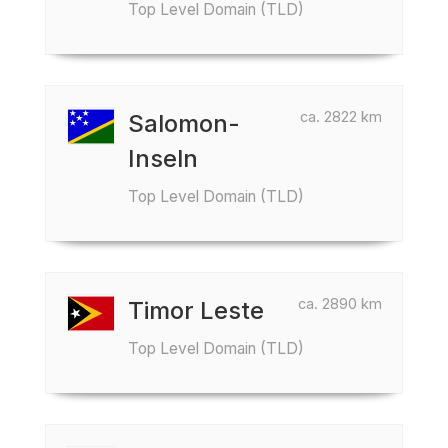
Top Level Domain (TLD)
ca. 2822 km
Salomon-
Inseln
Top Level Domain (TLD)
ca. 2890 km
Timor Leste
Top Level Domain (TLD)