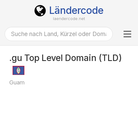
Ländercode
laendercode.net
Tog
navi
.gu Top Level Domain (TLD)
Guam