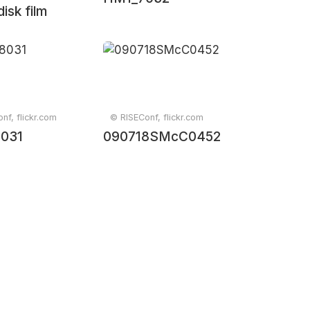
isk film
nf, flickr.com
© RISEConf, flickr.com
031
090718SMcC0452