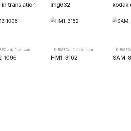
 in translation
img632
kodak d
SEConf, flickr.com
© RISEConf, flickr.com
© RISECo
_1096
HM1_3162
SAM_8