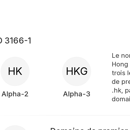
O 3166-1
Le no
Hong 
HK
HKG
trois
de pr
.hk, 
Alpha-2
Alpha-3
domai