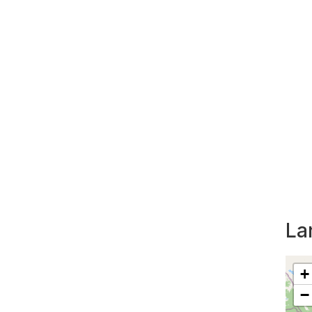
La
+
−