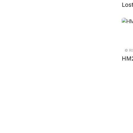
Lost
© RI
HM2