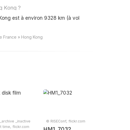
ng Kong ?
ong est à environ 9328 km (à vol
ce France » Hong Kong
archive _inactive
© RISEConf, flickr.com
t time, flickr.com
HM1_7032