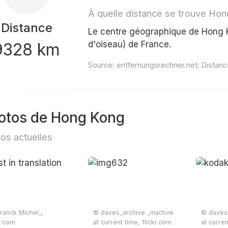
À quelle distance se trouve Ho
Distance
Le centre géographique de Hong K
d'oiseau) de France.
9328 km
Source:
entfernungsrechner.net: Distan
otos de Hong Kong
os actuelles
ranck Michel_,
© daves_archive _inactive
© daves_
kr.com
at current time, flickr.com
at curren