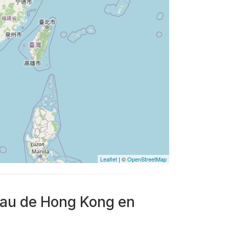
Leaflet
| ©
OpenStreetMap
seau de Hong Kong en