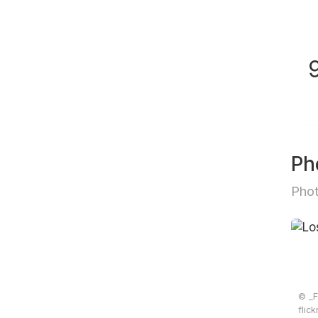
Ph
Phot
© _F
flic