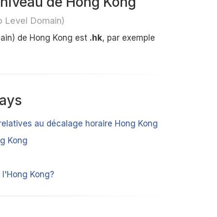
 niveau de Hong Kong
p Level Domain)
ain) de Hong Kong est
.hk
, par exemple
pays
 relatives au décalage horaire Hong Kong
ng Kong
 l'Hong Kong?