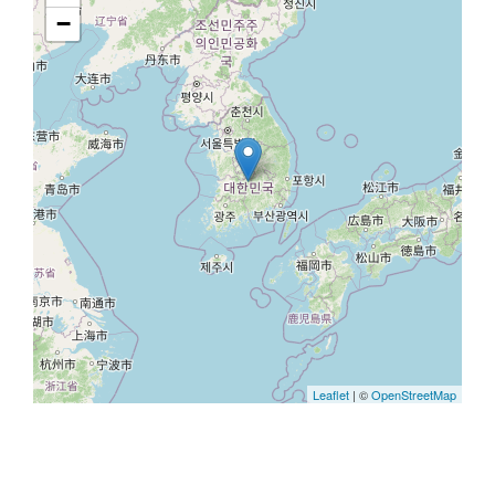
−
Leaflet
| ©
OpenStreetMap