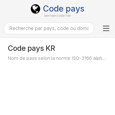
Code pays
laendercode.net
Tog
navi
Code pays KR
Nom de pays selon la norme ISO-3166 alpha-2