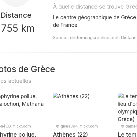
À quelle distance se trouve Grè
Distance
Le centre géographique de Grèce 
de France.
1755 km
Source:
entfernungsrechner.net: Distan
otos de Grèce
os actuelles
néCD, flickr.com
© gilles394, flickr.com
© dalber
hyrine poilue,
Athènes (22)
Le tem