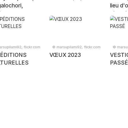
alochori,
lieu d'
hana
olympi
Grèce)
rsupilami92, flickr.com
© marsupilami92, flickr.com
© marsup
ÉDITIONS
VŒUX 2023
VESTI
TURELLES
PASS