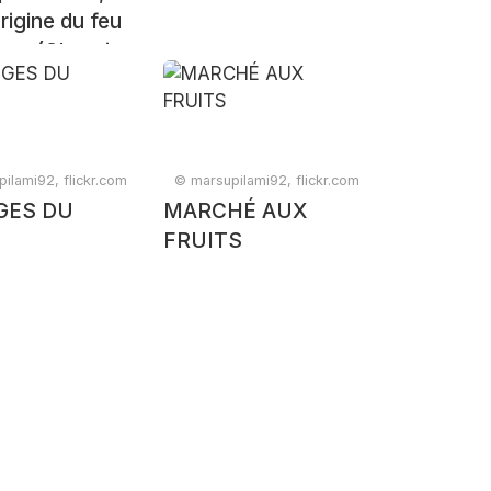
origine du feu
que (Olympie,
ilami92, flickr.com
© marsupilami92, flickr.com
GES DU
MARCHÉ AUX
É
FRUITS