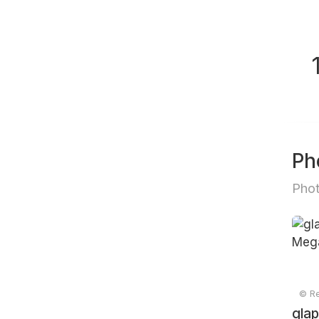
Ph
Phot
© Re
glap