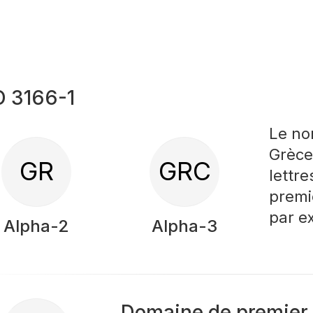
O 3166-1
Le no
Grèce
GR
GRC
lettr
premi
par 
Alpha-2
Alpha-3
Domaine de premier 