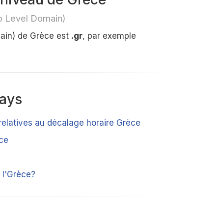
p Level Domain)
ain) de Grèce est
.gr
, par exemple
pays
 relatives au décalage horaire Grèce
èce
 l'Grèce?