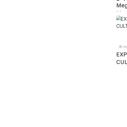
Meg
Met
© ma
EXP
CUL