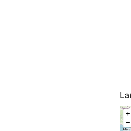
La
+
−