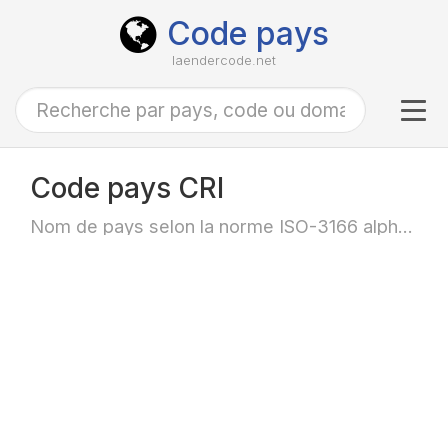
Code pays
laendercode.net
Tog
navi
Code pays CRI
Nom de pays selon la norme ISO-3166 alpha-3