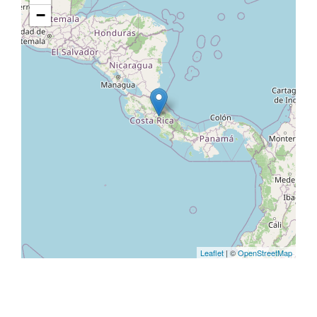
−
Leaflet
| ©
OpenStreetMap