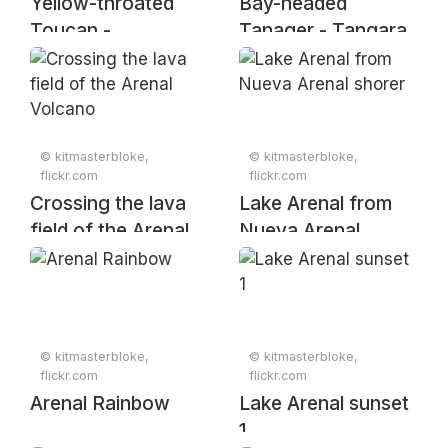
Yellow-throated
Bay-headed
Toucan -
Tanager - Tangara
Ramphastos
gyrola, Canopy San
ambiguus, Arenal
Luis, Alajuela,
Lodge, Alajuela,
Costa Rica, April 4,
Costa Rica, April 5,
2025
© kitmasterbloke,
© kitmasterbloke,
2025
flickr.com
flickr.com
Crossing the lava
Lake Arenal from
field of the Arenal
Nueva Arenal
Volcano
shorer
© kitmasterbloke,
© kitmasterbloke,
flickr.com
flickr.com
Arenal Rainbow
Lake Arenal sunset
1