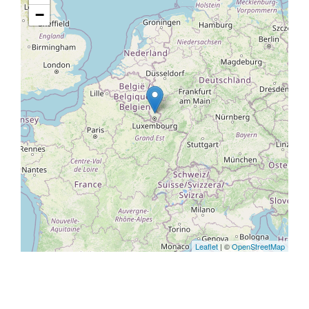
−
Leaflet
| ©
OpenStreetMap