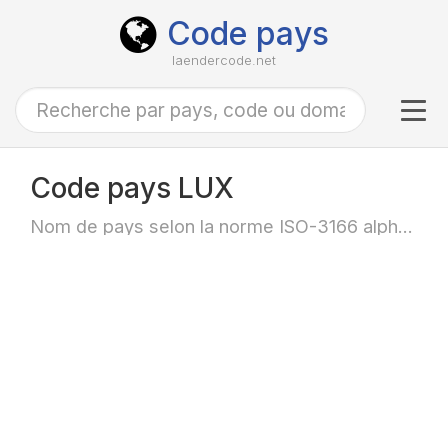
Code pays
laendercode.net
Tog
navi
Code pays LUX
Nom de pays selon la norme ISO-3166 alpha-3