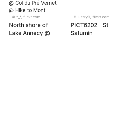
© *_*, flickr.com
© HerryB, flickr.com
North shore of
PICT6202 - St
Lake Annecy @
Saturnin
Viewpoint @ Col du
Pré Vernet @ Hike
to Mont Veyrier &
Mont Baron