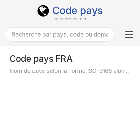
Code pays
laendercode.net
Tog
navi
Code pays FRA
Nom de pays selon la norme ISO-3166 alpha-3