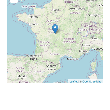
Leaflet
| ©
OpenStreetMap