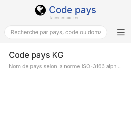
Code pays
laendercode.net
Tog
navi
Code pays KG
Nom de pays selon la norme ISO-3166 alpha-2