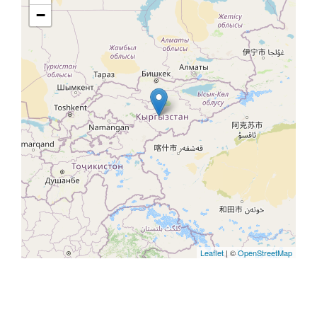
−
Leaflet
| ©
OpenStreetMap