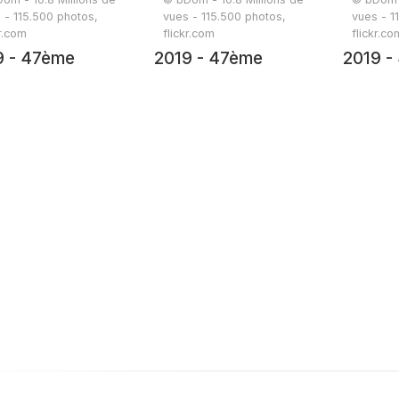
 - 115.500 photos,
vues - 115.500 photos,
vues - 1
kr.com
flickr.com
flickr.co
9 - 47ème
2019 - 47ème
2019 -
onnée - 19 juin
randonnée - 19 juin
randonn