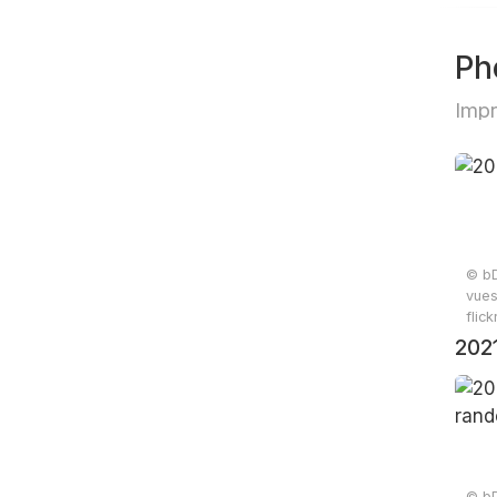
Ph
Impr
© bD
vues
flic
2021
© bD