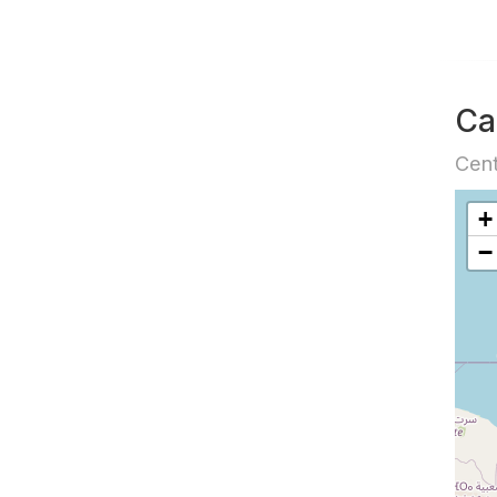
Ca
Cent
+
−