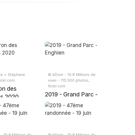
le + Stéphane
© bDom - 10.8 Millions de
lickr.com
vues - 115.500 photos,
flickr.com
on des
2019 - Grand Parc -
s 2020
Enghien
 10.8 Millions de
© bDom - 10.8 Millions de