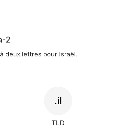
a-2
à deux lettres pour Israël.
.il
TLD