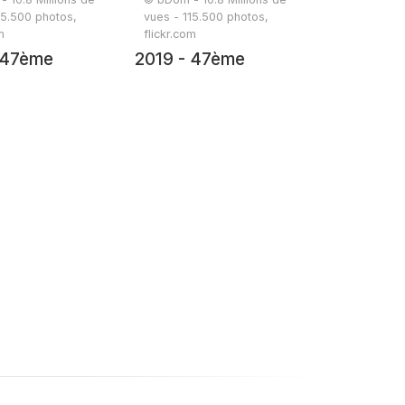
15.500 photos,
vues - 115.500 photos,
m
flickr.com
 47ème
2019 - 47ème
ée - 19 juin
randonnée - 19 juin