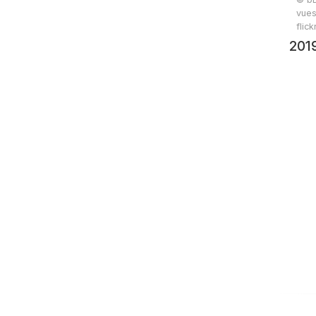
vues
flic
201
rand