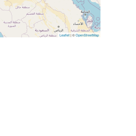
Leaflet
| ©
OpenStreetMap