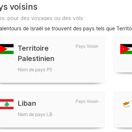
ys voisins
ex. pour des voyages ou des vols
alentours de Israël se trouvent des pays tels que Territoi
Pays Voisin
Territoire
Palestinien
Nom de pays PS
Pays Voisin
Liban
Nom de pays LB