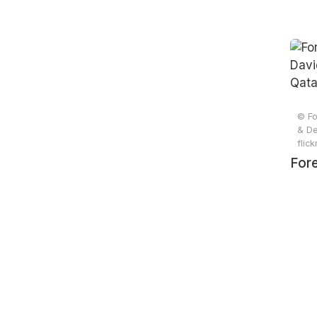
© Fo
& De
flic
Fore
Davi
Qat