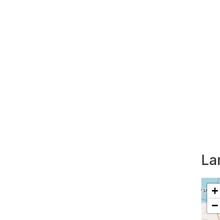
La
+
−