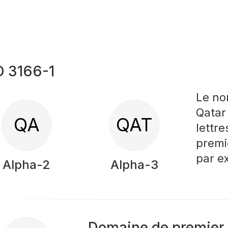
O 3166-1
Le no
Qatar
QA
QAT
lettr
premi
par 
Alpha-2
Alpha-3
Domaine de premier 