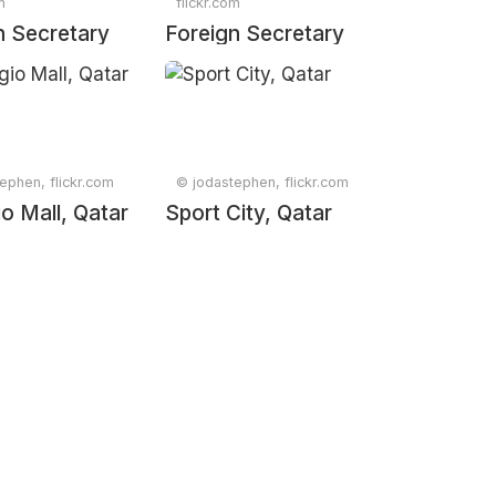
m
flickr.com
n Secretary
Foreign Secretary
Lammy visits
David Lammy visits
Qatar
ephen, flickr.com
© jodastephen, flickr.com
io Mall, Qatar
Sport City, Qatar