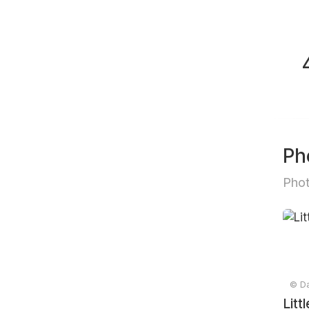
Ph
Phot
© Da
Litt