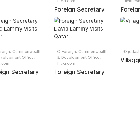
flickr.com
flickr.co
Foreign Secretary
Foreig
David Lammy visits
David 
Qatar
Qatar
reign, Commonwealth
© Foreign, Commonwealth
© jodast
velopment Office,
& Development Office,
Villagg
kr.com
flickr.com
ign Secretary
Foreign Secretary
d Lammy visits
David Lammy visits
ar
Qatar