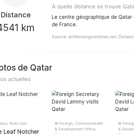
À quelle distance se trouve Qata
Distance
Le centre géographique de Qatar e
de France.
4541 km
Source:
entfernungsrechner.net: Distanc
otos de Qatar
os actuelles
loul, flickr.com
© Foreign, Commonwealth
© Forei
& Development Office,
& Devel
le Leaf Notcher