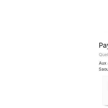
Pa
Quel
Aux 
Saou