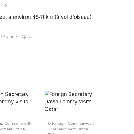
r ?
st à environ 4541 km (à vol d'oiseau)
e France » Qatar
gn, Commonwealth
© Foreign, Commonwealth
opment Office,
& Development Office,