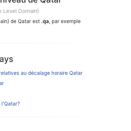
p Level Domain)
ain) de Qatar est
.qa
, par exemple
pays
relatives au décalage horaire Qatar
ar
l'Qatar?