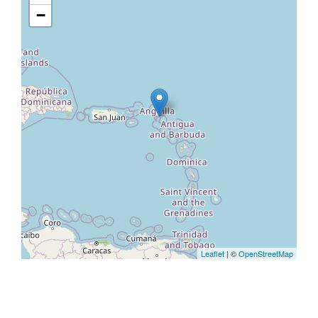
−
Leaflet
| ©
OpenStreetMap