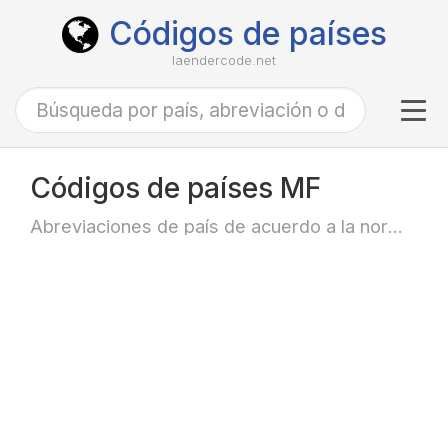
Códigos de países
laendercode.net
Tog
navi
Códigos de países MF
Abreviaciones de país de acuerdo a la norma ISO-3166 alfa-2