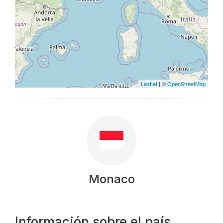
Leaflet
| ©
OpenStreetMap
Monaco
Información sobre el país