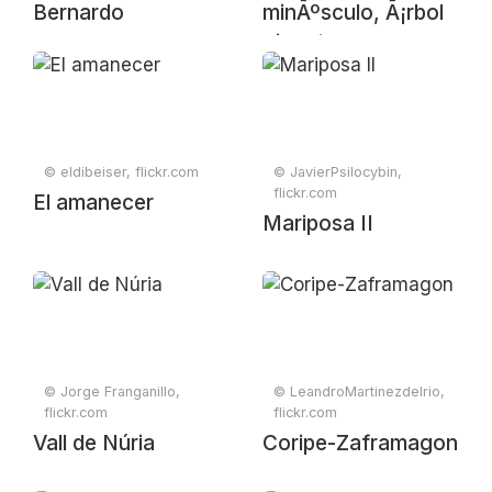
Bernardo
minÃºsculo, Ã¡rbol
gigante
© eldibeiser, flickr.com
© JavierPsilocybin,
flickr.com
El amanecer
Mariposa II
© Jorge Franganillo,
© LeandroMartinezdelrio,
flickr.com
flickr.com
Vall de Núria
Coripe-Zaframagon