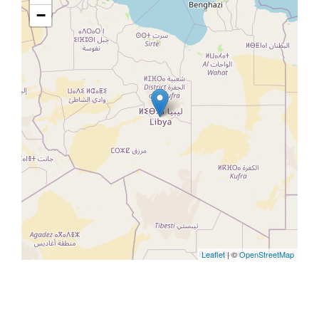
−
Leaflet
| ©
OpenStreetMap