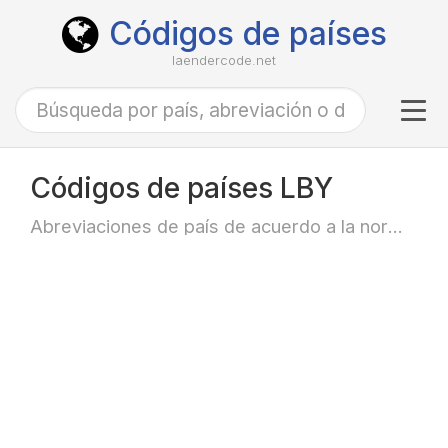
Códigos de países
laendercode.net
Tog
navi
Códigos de países LBY
Abreviaciones de país de acuerdo a la norma ISO-3166 alfa-3