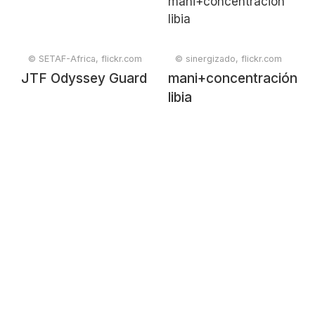
© SETAF-Africa, flickr.com
© sinergizado, flickr.com
JTF Odyssey Guard
mani+concentración
libia