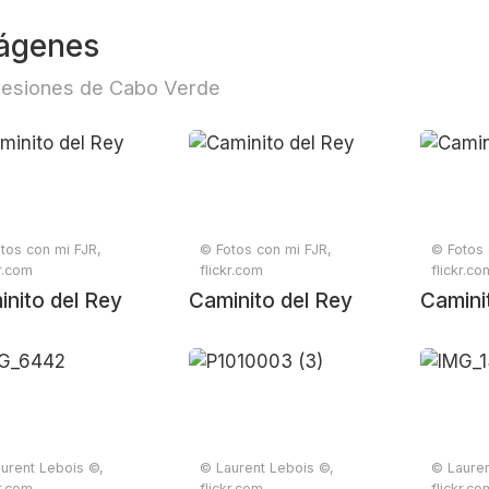
ágenes
esiones de Cabo Verde
tos con mi FJR,
© Fotos con mi FJR,
© Fotos 
kr.com
flickr.com
flickr.co
nito del Rey
Caminito del Rey
Camini
urent Lebois ©,
© Laurent Lebois ©,
© Lauren
kr.com
flickr.com
flickr.co