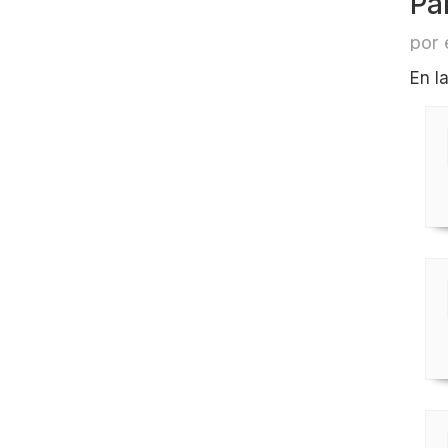
Pa
por 
En l