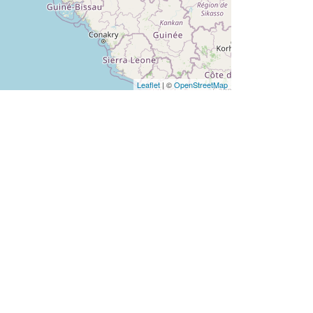
Leaflet
| ©
OpenStreetMap