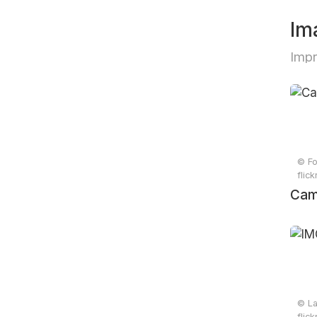
Im
Impr
© Fo
flic
Cami
© La
flic