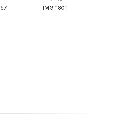
357
IMG_1801