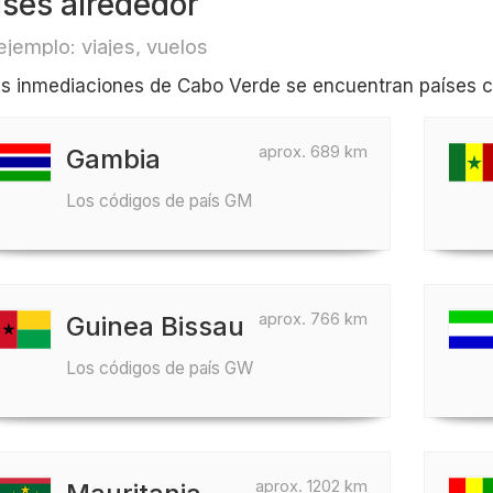
íses alrededor
ejemplo: viajes, vuelos
as inmediaciones de Cabo Verde se encuentran países 
aprox. 689 km
Gambia
Los códigos de país GM
aprox. 766 km
Guinea Bissau
Los códigos de país GW
aprox. 1202 km