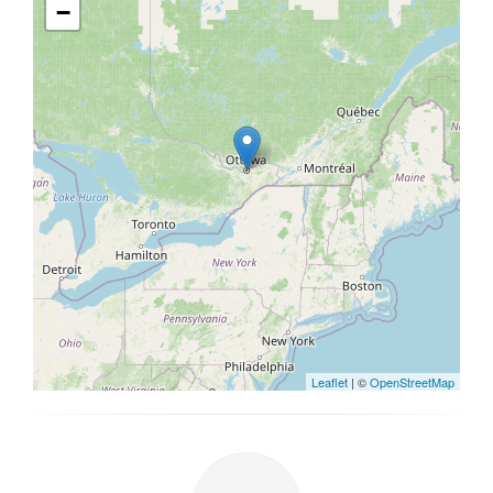
−
Leaflet
| ©
OpenStreetMap