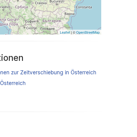
Leaflet
| ©
OpenStreetMap
tionen
onen zur Zeitverschiebung in Österreich
Österreich