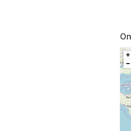
On
+
−