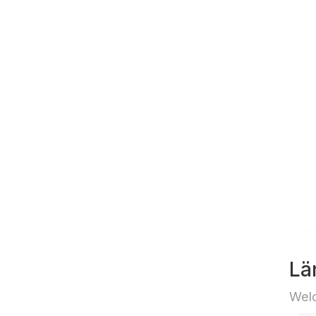
Lä
Welc