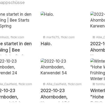
nappschüsse
mhuizi, flickr.com
© marfis75, flickr.com
© Allie_C
e startet in den
Halo.
2022-1
ling | Bee
Ahorn
ts Into Spring
Karwen
ie_Caulfield, flickr.com
© Allie_Caulfield, flickr.com
© tomhui
2-10-23
2022-10-23
Winter
rnboden,
Ahornboden,
"Hohe
wendel 24
Karwendel 54
Frühli