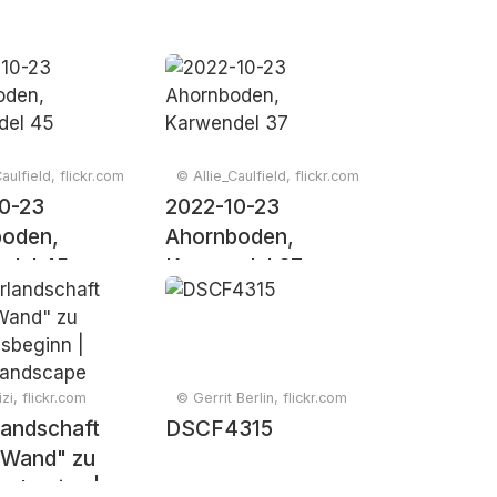
aulfield, flickr.com
© Allie_Caulfield, flickr.com
0-23
2022-10-23
boden,
Ahornboden,
del 45
Karwendel 37
zi, flickr.com
© Gerrit Berlin, flickr.com
landschaft
DSCF4315
 Wand" zu
ngsbeginn |