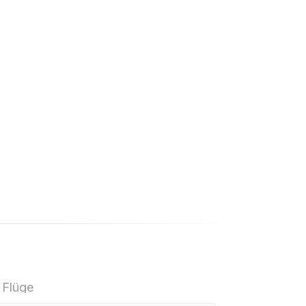
 landscape
Wand" at the
ing of spring
 Flüge