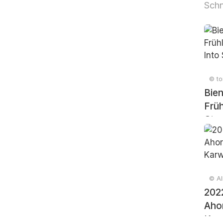
Sch
© to
Bien
Früh
Star
© All
202
Aho
Kar