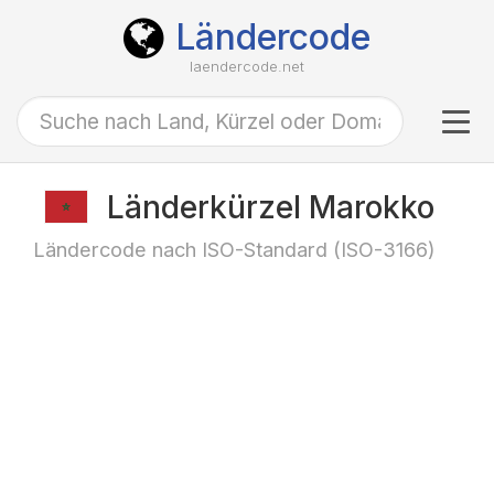
Ländercode
laendercode.net
Tog
navi
Länderkürzel Marokko
Ländercode nach ISO-Standard (ISO-3166)