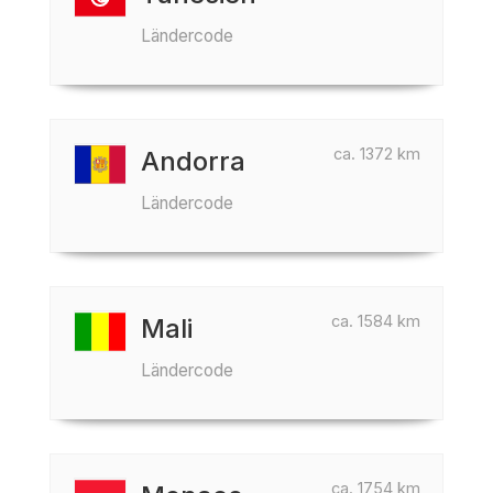
Ländercode
ca. 1372 km
Andorra
Ländercode
ca. 1584 km
Mali
Ländercode
ca. 1754 km