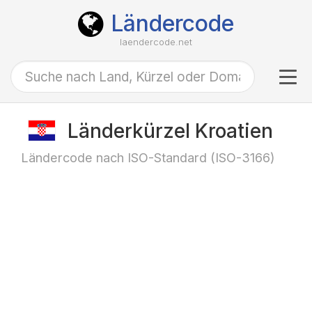
Ländercode
laendercode.net
Tog
navi
Länderkürzel Kroatien
Ländercode nach ISO-Standard (ISO-3166)