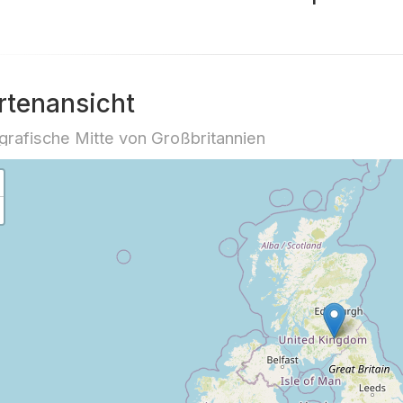
rtenansicht
rafische Mitte von Großbritannien