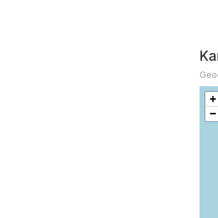
Ka
Geog
+
−