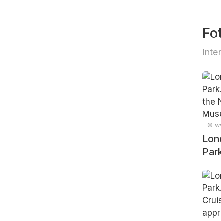
Fo
Inte
© ww
Lon
Park
near
Mar