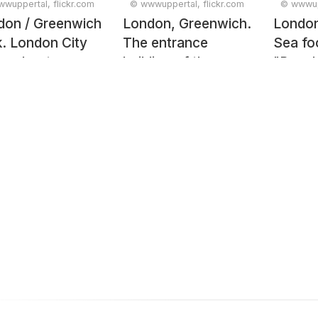
wuppertal, flickr.com
© wwwuppertal, flickr.com
© wwwupp
don / Greenwich
London, Greenwich.
London
. London City
The entrance
Sea fo
ser boat
building of the
"Beac
roaching the
Greenwich Foot
.
Tunnel.