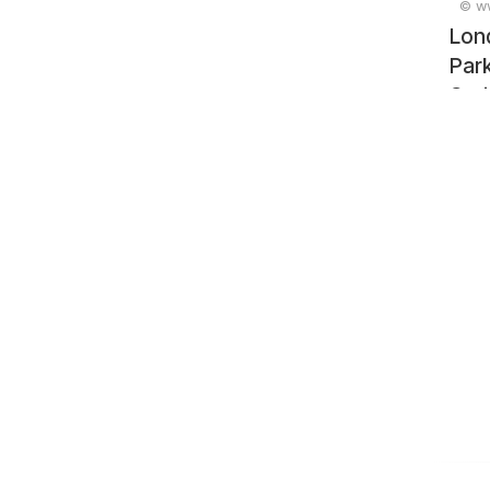
© ww
Lon
Park
Crui
app
jetty