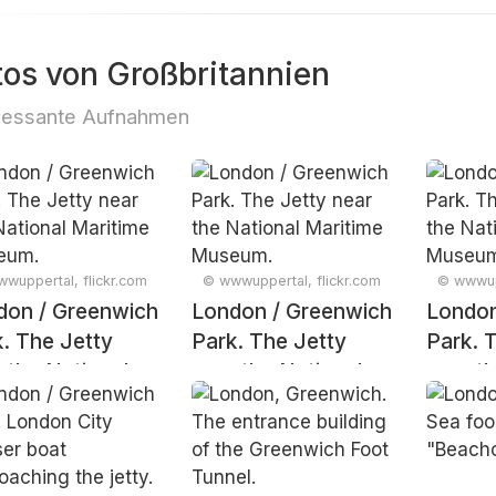
tos von Großbritannien
ressante Aufnahmen
wuppertal, flickr.com
© wwwuppertal, flickr.com
© wwwupp
don / Greenwich
London / Greenwich
London
. The Jetty
Park. The Jetty
Park. 
 the National
near the National
near t
itime Museum.
Maritime Museum.
Mariti