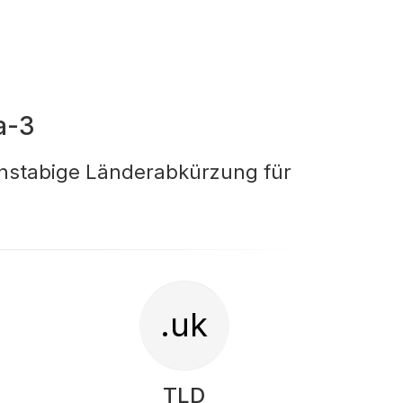
a-3
chstabige Länderabkürzung für
.uk
TLD