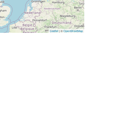
Leaflet
| ©
OpenStreetMap