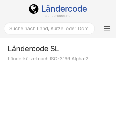
Ländercode
laendercode.net
Tog
navi
Ländercode SL
Länderkürzel nach ISO-3166 Alpha-2