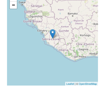
−
Leaflet
| ©
OpenStreetMap