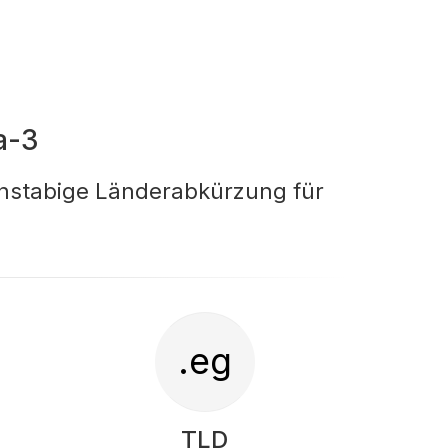
a-3
chstabige Länderabkürzung für
.eg
TLD