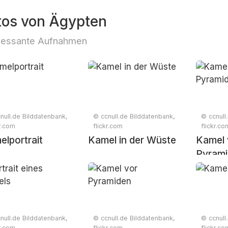
tos von Ägypten
ressante Aufnahmen
null.de Bilddatenbank,
© ccnull.de Bilddatenbank,
© ccnull
kr.com
flickr.com
flickr.co
lportrait
Kamel in der Wüste
Kamel 
Pyram
null.de Bilddatenbank,
© ccnull.de Bilddatenbank,
© ccnull
kr.com
flickr.com
flickr.co