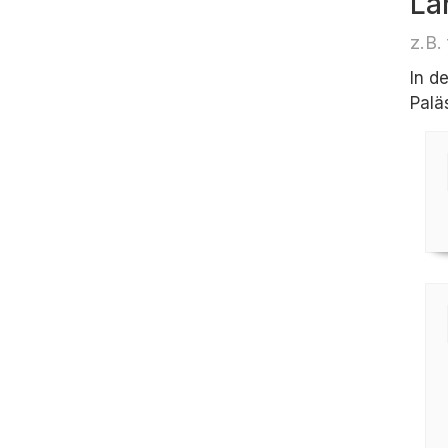
Lä
z.B.
In d
Palä