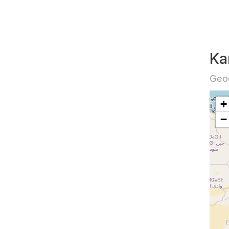
Ka
Geog
+
−