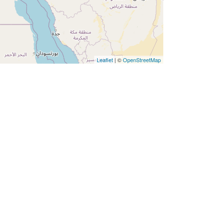
Leaflet
| ©
OpenStreetMap