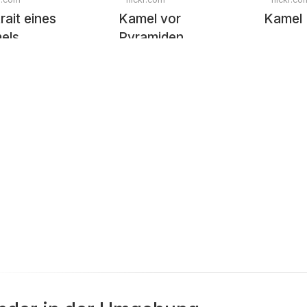
rait eines
Kamel vor
Kamel
els
Pyramiden