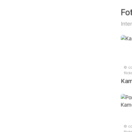
Fo
Inte
© cc
flic
Kame
© cc
flic