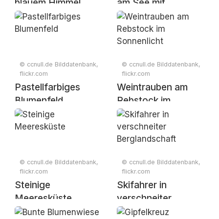
blauem Himmel
am See mit
Spiegelung
© ccnull.de Bilddatenbank,
© ccnull.de Bilddatenbank,
flickr.com
flickr.com
Pastellfarbiges
Weintrauben am
Blumenfeld
Rebstock im
Sonnenlicht
© ccnull.de Bilddatenbank,
© ccnull.de Bilddatenbank,
flickr.com
flickr.com
Steinige
Skifahrer in
Meeresküste
verschneiter
Berglandschaft