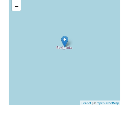
−
Leaflet
| ©
OpenStreetMap