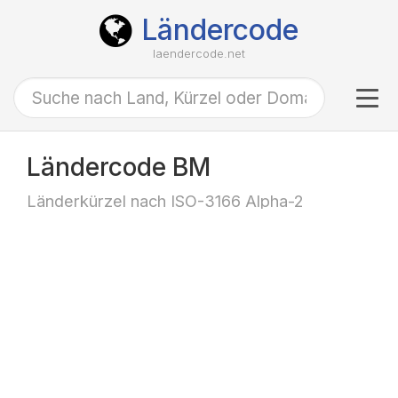
Ländercode
laendercode.net
Tog
navi
Ländercode BM
Länderkürzel nach ISO-3166 Alpha-2