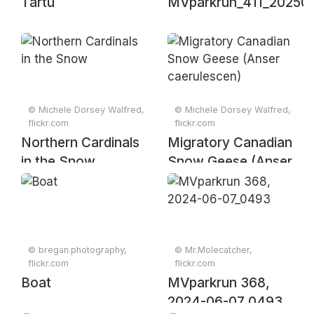
Tartu
MVparkrun_411_20250
© Michele Dorsey Walfred,
© Michele Dorsey Walfred,
flickr.com
flickr.com
Northern Cardinals
Migratory Canadian
in the Snow
Snow Geese (Anser
caerulescen)
© bregan.photography,
© Mr.Molecatcher,
flickr.com
flickr.com
Boat
MVparkrun 368,
2024-06-07_0493