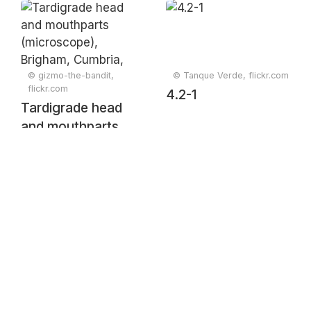
© gizmo-the-bandit,
© Tanque Verde, flickr.com
flickr.com
4.2-1
Tardigrade head
and mouthparts
(microscope),
Brigham, Cumbria,
UK. (9/2/24)