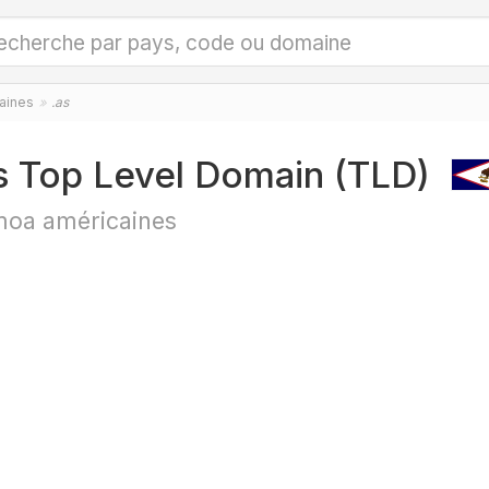
aines
.as
s Top Level Domain (TLD)
oa américaines