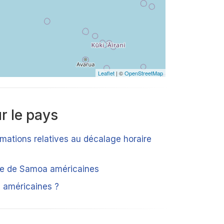
Leaflet
| ©
OpenStreetMap
r le pays
rmations relatives au décalage horaire
que de Samoa américaines
 américaines ?