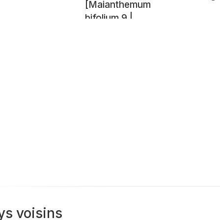
[Maianthemum
bifolium 9 |
20250615-
A6509417.JPG]
ys voisins