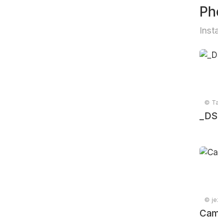
Ph
Inst
© Ta
_DS
© je
Cam