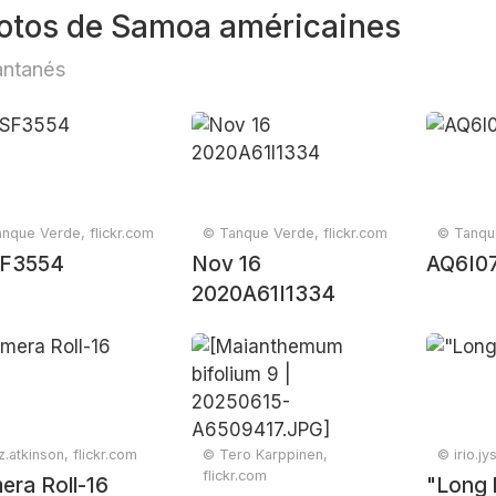
otos de Samoa américaines
antanés
nque Verde, flickr.com
© Tanque Verde, flickr.com
© Tanque
F3554
Nov 16
AQ6I0
2020A61I1334
z.atkinson, flickr.com
© Tero Karppinen,
© irio.jy
flickr.com
era Roll-16
"Long 