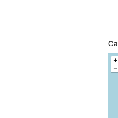
Ca
+
−