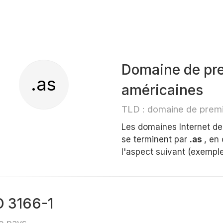
Domaine de pr
.as
américaines
TLD : domaine de premi
Les domaines Internet d
se terminent par
.as
, en
l'aspect suivant (exemple
O 3166-1
e pays