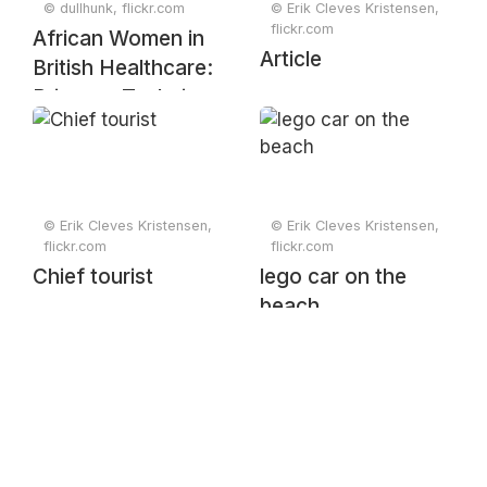
© dullhunk, flickr.com
© Erik Cleves Kristensen,
flickr.com
African Women in
Article
British Healthcare:
Princess Tsehai,
Buou Bidwell,
Hannah Mahoney,
Olugbemisola
Kolade
© Erik Cleves Kristensen,
© Erik Cleves Kristensen,
flickr.com
flickr.com
Chief tourist
lego car on the
beach