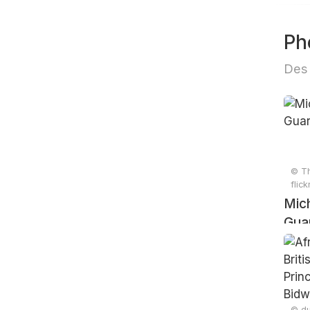
Ph
Des 
© Th
flic
Mich
Gua
© du