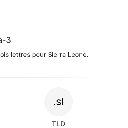
a-3
rois lettres pour Sierra Leone.
.sl
TLD