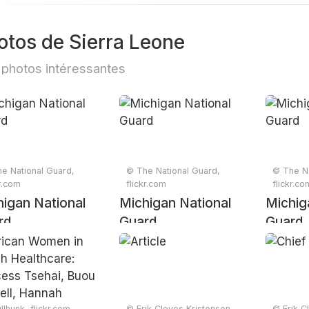
otos de Sierra Leone
photos intéressantes
e National Guard,
© The National Guard,
© The Na
kr.com
flickr.com
flickr.co
igan National
Michigan National
Michig
rd
Guard
Guard
llhunk, flickr.com
© Erik Cleves Kristensen,
© Erik C