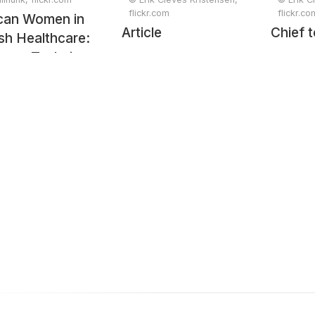
flickr.com
flickr.co
ican Women in
Article
Chief t
ish Healthcare:
cess Tsehai,
 Bidwell,
nah Mahoney,
gbemisola
ade