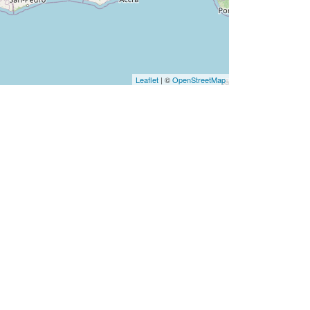
Leaflet
| ©
OpenStreetMap