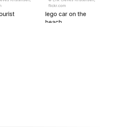
m
flickr.com
ourist
lego car on the
beach