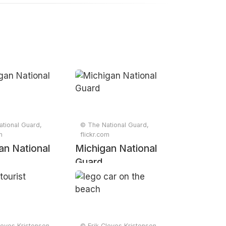
tional Guard,
© The National Guard,
m
flickr.com
an National
Michigan National
Guard
leves Kristensen,
© Erik Cleves Kristensen,