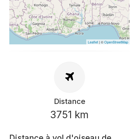
Leaflet
| ©
OpenStreetMap
Distance
3751 km
Distance à vol d'oiseau de