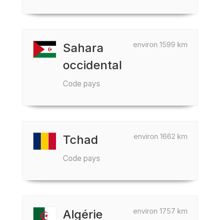
environ 1599 km
Sahara
occidental
Code pays
environ 1662 km
Tchad
Code pays
environ 1757 km
Algérie