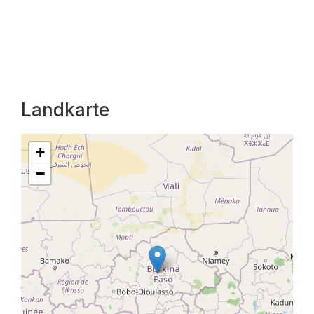
Landkarte
+
−