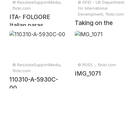
© ResoluteSupportMedia,
© DFID - UK Department
flickr.com
for International
Development, flickr.com
ITA- FOLGORE
Taking on the
Italian paras
narcotics trade in
dismounted patrol
Helmand
in Bala Murghab
© ResoluteSupportMedia,
© R055..., flickr.com
flickr.com
IMG_1071
110310-A-5930C-
00