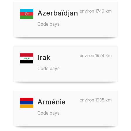
environ 1749 km
Azerbaïdjan
Code pays
environ 1924 km
Irak
Code pays
environ 1935 km
Arménie
Code pays