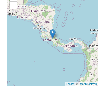
−
Leaflet
| ©
OpenStreetMap