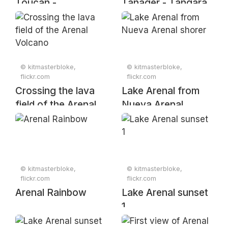
Toucan -
Tanager - Tangara
Ramphastos
gyrola, Canopy San
ambiguus, Arenal
Luis, Alajuela,
Lodge, Alajuela,
Costa Rica, April 4,
Costa Rica, April 5,
2025
© kitmasterbloke,
© kitmasterbloke,
2025
flickr.com
flickr.com
Crossing the lava
Lake Arenal from
field of the Arenal
Nueva Arenal
Volcano
shorer
© kitmasterbloke,
© kitmasterbloke,
flickr.com
flickr.com
Arenal Rainbow
Lake Arenal sunset
1