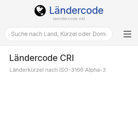
Ländercode
laendercode.net
Tog
navi
Ländercode CRI
Länderkürzel nach ISO-3166 Alpha-3