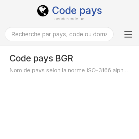
Code pays
laendercode.net
Tog
navi
Code pays BGR
Nom de pays selon la norme ISO-3166 alpha-3