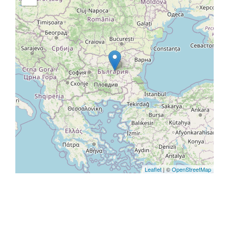
Leaflet
| ©
OpenStreetMap