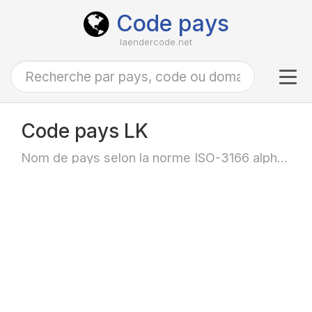
Code pays
laendercode.net
Tog
navi
Code pays LK
Nom de pays selon la norme ISO-3166 alpha-2