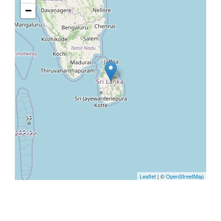
−
Leaflet
| ©
OpenStreetMap