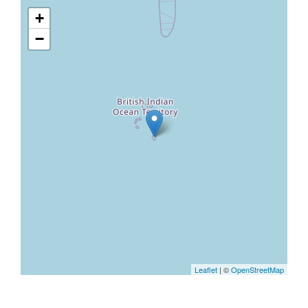
+
−
Leaflet
| ©
OpenStreetMap