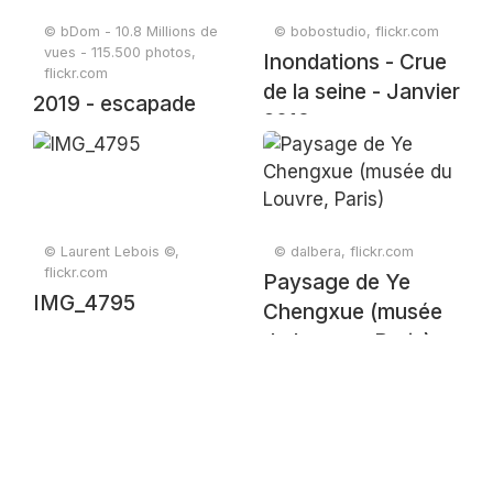
© bDom - 10.8 Millions de
© bobostudio, flickr.com
vues - 115.500 photos,
Inondations - Crue
flickr.com
de la seine - Janvier
2019 - escapade
2018
hivernale
© Laurent Lebois ©,
© dalbera, flickr.com
flickr.com
Paysage de Ye
IMG_4795
Chengxue (musée
du Louvre, Paris)