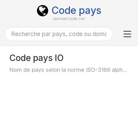
Code pays
laendercode.net
Tog
navi
Code pays IO
Nom de pays selon la norme ISO-3166 alpha-2