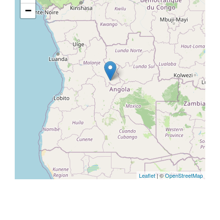
−
Leaflet
| ©
OpenStreetMap