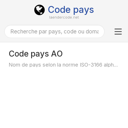
Code pays
laendercode.net
Tog
navi
Code pays AO
Nom de pays selon la norme ISO-3166 alpha-2